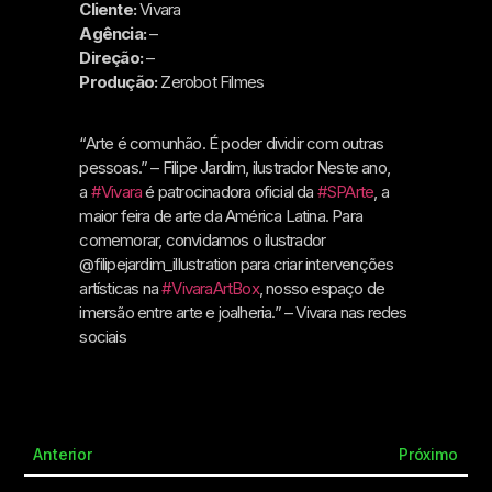
Cliente:
Vivara
Agência:
–
Direção:
–
Produção:
Zerobot Filmes
“Arte é comunhão. É poder dividir com outras
pessoas.” – Filipe Jardim, ilustrador Neste ano,
a
#Vivara
é patrocinadora oficial da
#SPArte
, a
maior feira de arte da América Latina. Para
comemorar, convidamos o ilustrador
@filipejardim_illustration para criar intervenções
artísticas na
#VivaraArtBox
, nosso espaço de
imersão entre arte e joalheria.” – Vivara nas redes
sociais
Anterior
Próximo