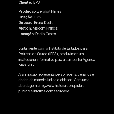
Cliente:
IEPS
Produção:
Zerobot Filmes
Criação:
IEPS
Direção:
Bruno Detilio
Motion:
Malcom Francis
Locução:
Danilo Castro
Juntamente com o Instituto de Estudos para
Políticas de Saúde (IEPS), produzimos um
institucional informativo para a campanha Agenda
Mais SUS.
A animação representa personagens, cenários e
dados de maneira lúdica e didática. Com uma
abordagem amigável a história conquista o
público e informa com facilidade.